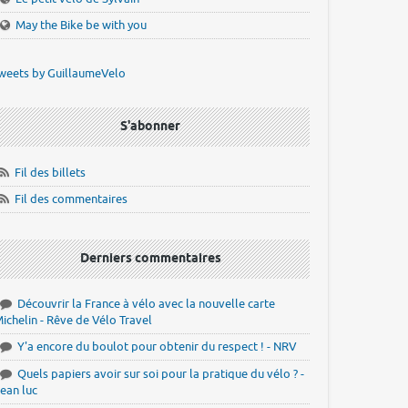
May the Bike be with you
weets by GuillaumeVelo
S'abonner
Fil des billets
Fil des commentaires
Derniers commentaires
Découvrir la France à vélo avec la nouvelle carte
ichelin - Rêve de Vélo Travel
Y'a encore du boulot pour obtenir du respect ! - NRV
Quels papiers avoir sur soi pour la pratique du vélo ? -
ean luc