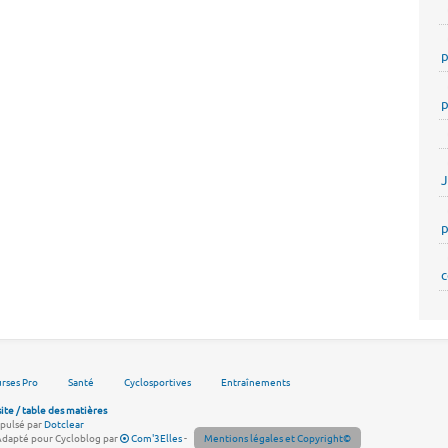
p
p
p
c
rses Pro
Santé
Cyclosportives
Entraînements
site / table des matières
pulsé par
Dotclear
Adapté pour Cycloblog par
Com'3Elles
-
Mentions légales et Copyright©