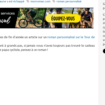
 jaune s est échappé
monroman.com
roman personnalisé
G
p
C
p
m
c
t
c
tes de fin d'année un article sur un
roman personnalisé sur le Tour de
v
p
nt à grands pas, si jamais vous n'avez toujours pas trouvé le cadeau
e papa cycliste, pensez à ce roman !