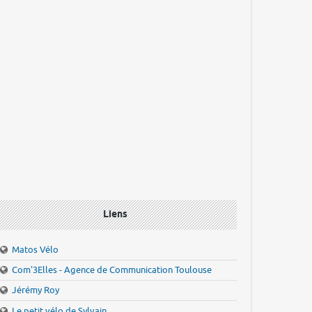
Liens
Matos Vélo
Com'3Elles - Agence de Communication Toulouse
Jérémy Roy
Le petit vélo de Sylvain