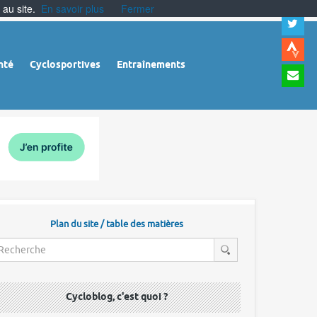
 au site.
En savoir plus
Fermer
A
a
c
|
A
nté
Cyclosportives
Entraînements
a
m
|
A
à
l
r
Plan du site / table des matières
Cycloblog, c'est quoi ?