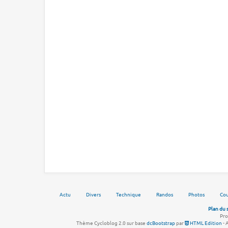
Actu
Divers
Technique
Randos
Photos
Cou
Plan du 
Pro
Thème Cycloblog 2.0 sur base
dcBootstrap
par
HTML Edition
- 