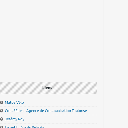
Liens
Matos Vélo
Com'3Elles - Agence de Communication Toulouse
Jérémy Roy
Le petit vélo de Sylvain