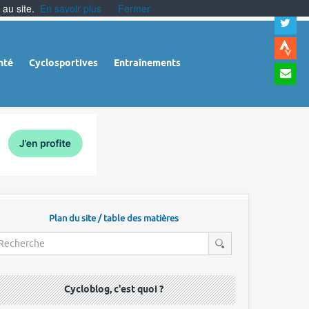
 au site.
En savoir plus
Fermer
A
a
c
|
A
nté
Cyclosportives
Entraînements
a
m
|
A
à
l
r
Plan du site / table des matières
Cycloblog, c'est quoi ?