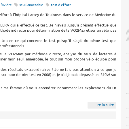
 Rivière
seuil anaérobie
test d effort
l'effort à l'hôpital Larrey de Toulouse, dans le service de Médecine du
.
ALERA qui a effectué ce test. Je n'avais jusqu'à présent effectué que
méthode indirecte pour détermination de la VO2Max et sur un vélo pas
u top en ce qui concerne le test puisqu'il s'agit du même test que
 professionnels.
e la VO2Max par méthode directe, analyse du taux de lactates à
iner mon seuil anaérobie, le tout sur mon propre vélo équipé pour
 des résultats extraordinaires ! Je ne fais pas attention à ce que je
sur mon dernier test en 2008) et je n'ai jamais dépassé les 310W sur
par ma femme où vous entendrez notamment les explications du Dr
Lire la suite
...