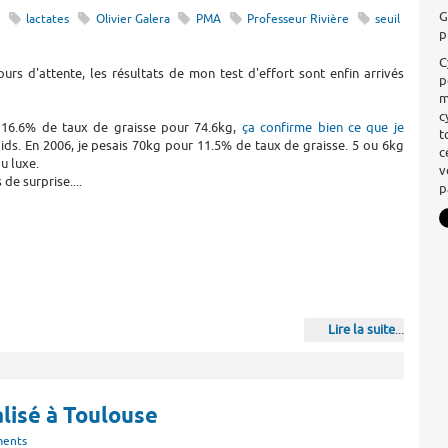
G
z
lactates
Olivier Galera
PMA
Professeur Rivière
seuil
p
C
ours d'attente, les résultats de mon test d'effort sont enfin arrivés
p
m
c
 16.6% de taux de graisse pour 74.6kg,
ça confirme bien ce que je
t
oids. En 2006, je pesais 70kg pour 11.5% de taux de graisse. 5 ou 6kg
c
u luxe.
v
 de surprise....
p
Lire la suite
...
alisé à Toulouse
ments