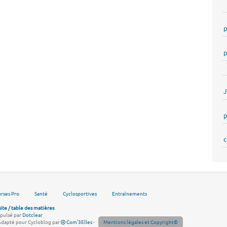
p
p
p
c
rses Pro
Santé
Cyclosportives
Entraînements
site / table des matières
pulsé par
Dotclear
Adapté pour Cycloblog par
Com'3Elles
-
Mentions légales et Copyright©