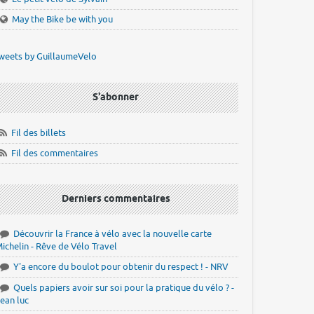
May the Bike be with you
weets by GuillaumeVelo
S'abonner
Fil des billets
Fil des commentaires
Derniers commentaires
Découvrir la France à vélo avec la nouvelle carte
ichelin - Rêve de Vélo Travel
Y'a encore du boulot pour obtenir du respect ! - NRV
Quels papiers avoir sur soi pour la pratique du vélo ? -
ean luc