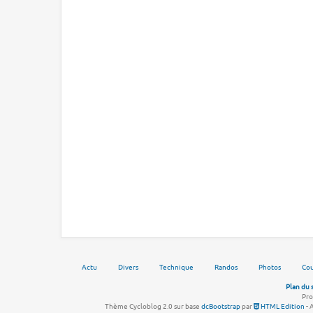
Actu
Divers
Technique
Randos
Photos
Cou
Plan du 
Pro
Thème Cycloblog 2.0 sur base
dcBootstrap
par
HTML Edition
- 