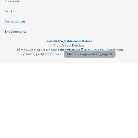
Courses Pro
Santé
Cyclosportives
Entraînements
Plan du site / table des matières
Propulsé par
Dotclear
Thème Cycloblog 2.0 sur base
dcBootstrap
par
HTML Edition
- Adapté pour
Cycloblog par
Com'3Elles
-
Mentions légales et Copyright©