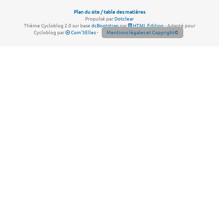
Plan du site / table des matières
Propulsé par
Dotclear
Thème Cycloblog 2.0 sur base
dcBootstrap
par
HTML Edition
- Adapté pour
Cycloblog par
Com'3Elles
-
Mentions légales et Copyright©