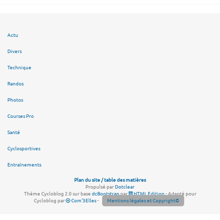
Actu
Divers
Technique
Randos
Photos
Courses Pro
Santé
Cyclosportives
Entraînements
Plan du site / table des matières
Propulsé par
Dotclear
Thème Cycloblog 2.0 sur base
dcBootstrap
par
HTML Edition
- Adapté pour
Cycloblog par
Com'3Elles
-
Mentions légales et Copyright©