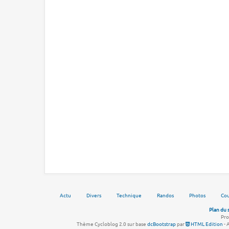
Actu
Divers
Technique
Randos
Photos
Cou
Plan du 
Pro
Thème Cycloblog 2.0 sur base
dcBootstrap
par
HTML Edition
- 