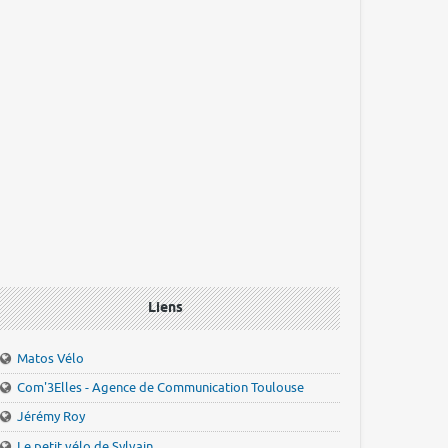
Liens
Matos Vélo
Com'3Elles - Agence de Communication Toulouse
Jérémy Roy
Le petit vélo de Sylvain