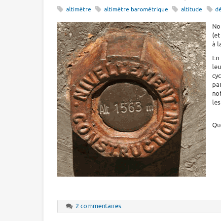
altimètre
altimètre barométrique
altitude
d
No
(et
à l
En
le
cyc
pa
no
les
Que
2 commentaires