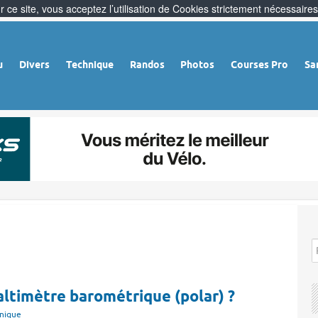
 ce site, vous acceptez l’utilisation de Cookies strictement nécessaires
u
Divers
Technique
Randos
Photos
Courses Pro
Sa
 altimètre barométrique (polar) ?
nique