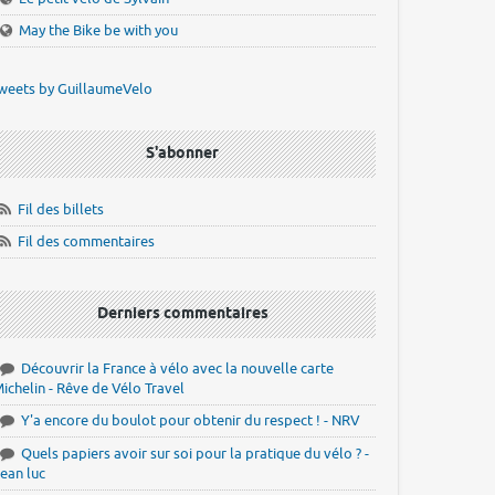
May the Bike be with you
weets by GuillaumeVelo
S'abonner
Fil des billets
Fil des commentaires
Derniers commentaires
Découvrir la France à vélo avec la nouvelle carte
ichelin - Rêve de Vélo Travel
Y'a encore du boulot pour obtenir du respect ! - NRV
Quels papiers avoir sur soi pour la pratique du vélo ? -
ean luc