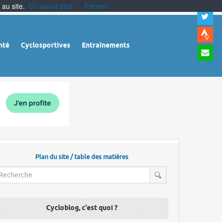
 au site.
En savoir plus
Fermer
A
a
c
|
A
nté
Cyclosportives
Entraînements
a
m
|
A
à
l
r
Plan du site / table des matières
Cycloblog, c'est quoi ?