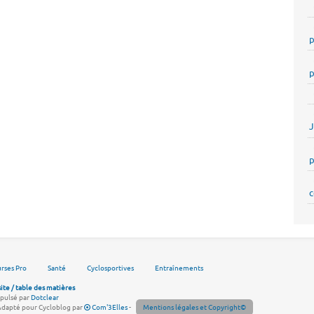
p
p
p
c
rses Pro
Santé
Cyclosportives
Entraînements
site / table des matières
pulsé par
Dotclear
Adapté pour Cycloblog par
Com'3Elles
-
Mentions légales et Copyright©