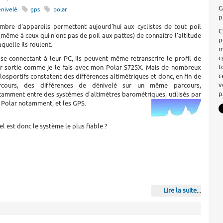
G
énivelé
gps
polar
p
mbre d'appareils permettent aujourd'hui aux cyclistes de tout poil
C
 même à ceux qui n'ont pas de poil aux pattes) de connaître l'altitude
p
aquelle ils roulent.
m
c
 se connectant à leur PC, ils peuvent même retranscrire le profil de
t
ur sortie comme je le fais avec mon Polar S725X. Mais de nombreux
c
losportifs constatent des différences altimétriques et donc, en fin de
v
rcours, des différences de dénivelé sur un même parcours,
p
tamment entre des systèmes d'altimètres barométriques, utilisés par
 Polar notamment, et les GPS.
l est donc le système le plus fiable ?
Lire la suite
...