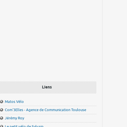
Liens
Matos Vélo
Com'3Elles - Agence de Communication Toulouse
Jérémy Roy
Le petit vélo de Sylvain