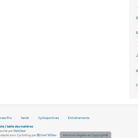
p
p
p
c
rses Pro
Santé
Cyclosportives
Entraînements
site / table des matières
pulsé par
Dotclear
Adapté pour Cycloblog par
Com'3Elles
-
Mentions légales et Copyright©