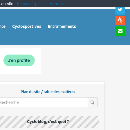
 au site.
En savoir plus
Fermer
A
a
c
|
A
nté
Cyclosportives
Entraînements
a
m
|
A
à
l
r
Plan du site / table des matières
Cycloblog, c'est quoi ?