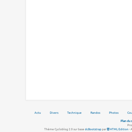
Actu
Divers
Technique
Randos
Photos
Cou
Plan du 
Pro
Thème Cycloblog 2.0 sur base
dcBootstrap
par
HTML Edition
- 