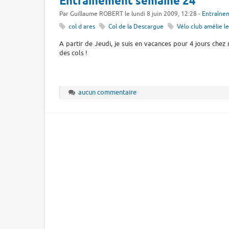
Entraînement semaine 24
Par Guillaume ROBERT le lundi 8 juin 2009, 12:28 -
Entraîne
col d ares
Col de la Descargue
Vélo club amélie le
A partir de Jeudi, je suis en vacances pour 4 jours chez
des cols !
aucun commentaire