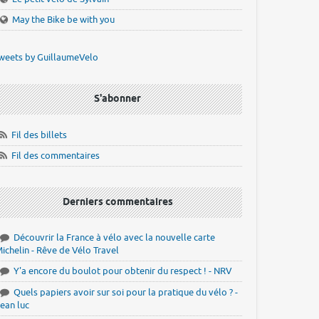
May the Bike be with you
weets by GuillaumeVelo
S'abonner
Fil des billets
Fil des commentaires
Derniers commentaires
Découvrir la France à vélo avec la nouvelle carte
ichelin - Rêve de Vélo Travel
Y'a encore du boulot pour obtenir du respect ! - NRV
Quels papiers avoir sur soi pour la pratique du vélo ? -
ean luc