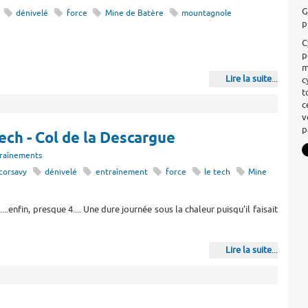
G
dénivelé
force
Mine de Batère
mountagnole
p
C
p
m
Lire la suite
...
c
t
c
v
p
Tech - Col de la Descargue
raînements
corsavy
dénivelé
entraînement
force
le tech
Mine
.....enfin, presque 4.... Une dure journée sous la chaleur puisqu'il faisait
Lire la suite
...