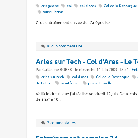
ariégeoise
col
col d ares
Col de la Descargue
musculation
Gros entraînement en vue de l'Ariégeoise...
aucun commentaire
Arles sur Tech - Col d'Ares - Le 
Par Guillaume ROBERT le dimanche 14 juin 2009, 18:51 -
Ent
arles sur tech
col d ares
Col de la Descargue
de Batère
montferrer
prats de mollo
Voilà le circuit que j'ai réalisé Vendredi 12 juin. Deux cols
déjà 27° à 10h.
3 commentaires