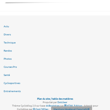
Actu
Divers
Technique
Randos
Photos
Courses Pro
Santé
Cyclosportives
Entraînements
Plan du site / table des matières
Propulsé par
Dotclear
Thème Cycloblog 2.0 sur base
dcBootstrap
par
HTML Edition
- Adapté pour
Cycloblog par
Com'3Elles
-
Mentions légales et Copyright©