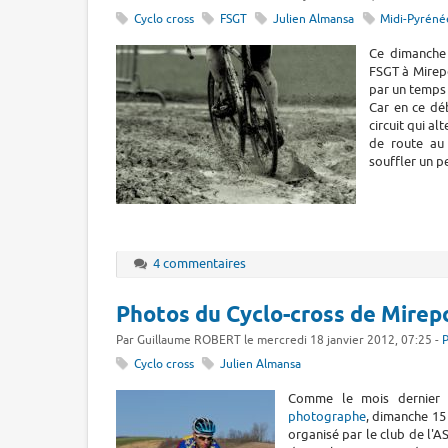
Cyclo cross
FSGT
Julien Almansa
Midi-Pyréné
Ce dimanche 
FSGT à Mirepo
par un temps 
Car en ce déb
circuit qui a
de route au 
souffler un p
4 commentaires
Photos du Cyclo-cross de Mirepoi
Par Guillaume ROBERT le mercredi 18 janvier 2012, 07:25 -
P
Cyclo cross
Julien Almansa
Comme le mois dernier 
photographe
, dimanche 15 
organisé par le club de l'A