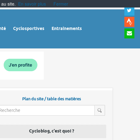
 au site.
En savoir plus
Fermer
A
a
c
|
A
nté
Cyclosportives
Entraînements
a
m
|
A
à
l
r
Plan du site / table des matières
Cycloblog, c'est quoi ?