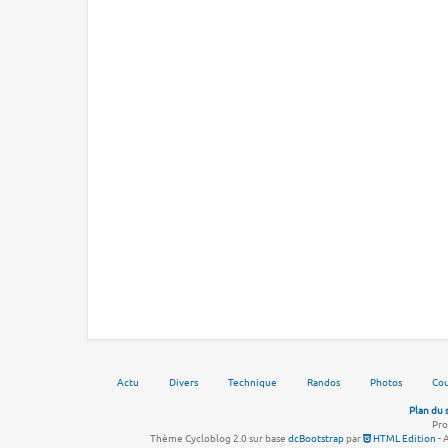
Actu
Divers
Technique
Randos
Photos
Cou
Plan du 
Pro
Thème Cycloblog 2.0 sur base
dcBootstrap
par
HTML Edition
- 