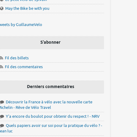
May the Bike be with you
weets by GuillaumeVelo
S'abonner
Fil des billets
Fil des commentaires
Derniers commentaires
Découvrir la France à vélo avec la nouvelle carte
ichelin - Rêve de Vélo Travel
Y'a encore du boulot pour obtenir du respect ! - NRV
Quels papiers avoir sur soi pour la pratique du vélo ? -
ean luc