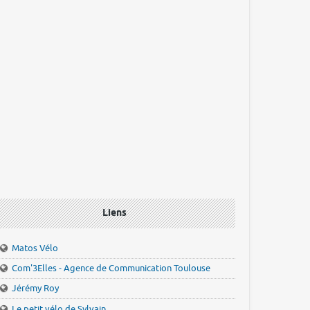
Liens
Matos Vélo
Com'3Elles - Agence de Communication Toulouse
Jérémy Roy
Le petit vélo de Sylvain