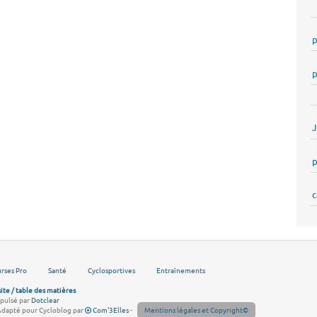
p
p
p
c
rses Pro
Santé
Cyclosportives
Entraînements
site / table des matières
pulsé par
Dotclear
Adapté pour Cycloblog par
Com'3Elles
-
Mentions légales et Copyright©