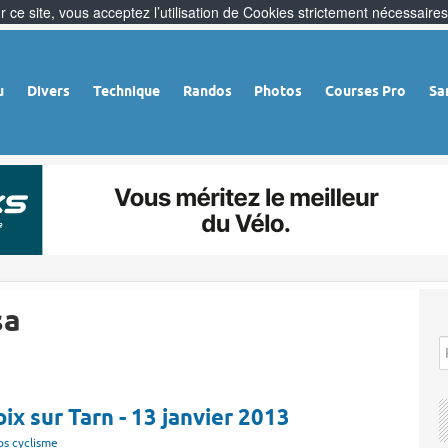
 ce site, vous acceptez l’utilisation de Cookies strictement nécessaires
u
Divers
Technique
Randos
Photos
Courses Pro
Sa
sa
x sur Tarn - 13 janvier 2013
s cyclisme