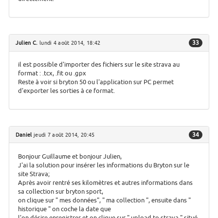
33
Julien C.
lundi 4 août 2014, 18:42
il est possible d'importer des fichiers sur le site strava au
format : .tcx, .fit ou .gpx
Reste à voir si bryton 50 ou l'application sur PC permet
d'exporter les sorties à ce format.
34
Daniel
jeudi 7 août 2014, 20:45
Bonjour Guillaume et bonjour Julien,
J'ai la solution pour insérer les informations du Bryton sur le
site Strava;
Après avoir rentré ses kilomètres et autres informations dans
sa collection sur bryton sport,
on clique sur " mes données", " ma collection ", ensuite dans "
historique " on coche la date que
l'on désire enregistrer et on clique sur " upload to strava " situé