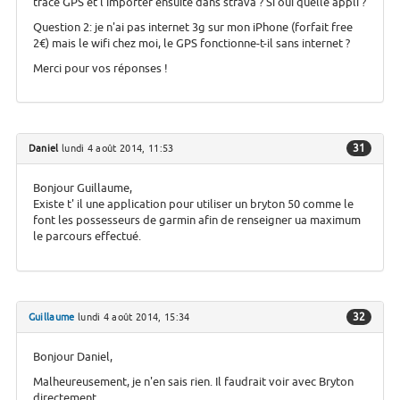
trace GPS et l'importer ensuite dans strava ? Si oui quelle appli ?
Question 2: je n'ai pas internet 3g sur mon iPhone (forfait free
2€) mais le wifi chez moi, le GPS fonctionne-t-il sans internet ?
Merci pour vos réponses !
31
Daniel
lundi 4 août 2014, 11:53
Bonjour Guillaume,
Existe t' il une application pour utiliser un bryton 50 comme le
font les possesseurs de garmin afin de renseigner ua maximum
le parcours effectué.
32
Guillaume
lundi 4 août 2014, 15:34
Bonjour Daniel,
Malheureusement, je n'en sais rien. Il faudrait voir avec Bryton
directement.