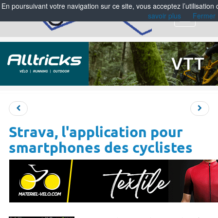
En poursuivant votre navigation sur ce site, vous acceptez l’utilisation
savoir plus
Fermer
Menu
Strava, l'application pour
smartphones des cyclistes