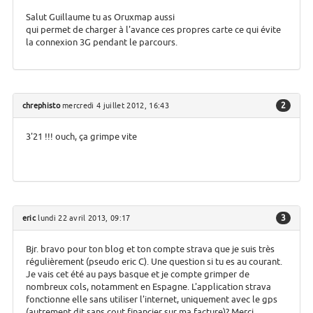
Salut Guillaume tu as Oruxmap aussi
qui permet de charger à l'avance ces propres carte ce qui évite
la connexion 3G pendant le parcours.
2
chrephisto
mercredi 4 juillet 2012, 16:43
3'21 !!! ouch, ça grimpe vite
3
eric
lundi 22 avril 2013, 09:17
Bjr. bravo pour ton blog et ton compte strava que je suis très
régulièrement (pseudo eric C). Une question si tu es au courant.
Je vais cet été au pays basque et je compte grimper de
nombreux cols, notamment en Espagne. L'application strava
fonctionne elle sans utiliser l'internet, uniquement avec le gps
(autrement dit sans cout financier sur ma facture)? Merci.