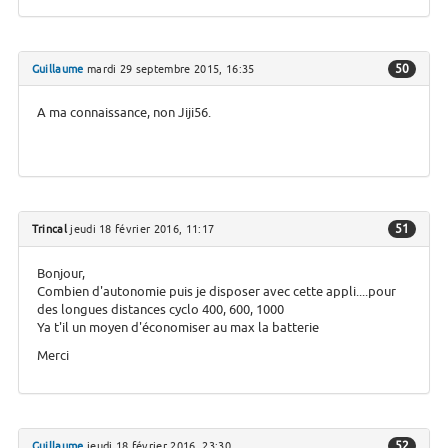
50
Guillaume
mardi 29 septembre 2015, 16:35
A ma connaissance, non Jiji56.
51
Trincal
jeudi 18 février 2016, 11:17
Bonjour,
Combien d'autonomie puis je disposer avec cette appli....pour
des longues distances cyclo 400, 600, 1000
Ya t'il un moyen d'économiser au max la batterie
Merci
52
Guillaume
jeudi 18 février 2016, 23:30