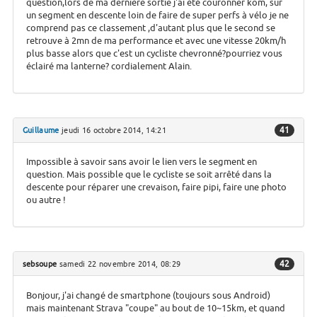
question,lors de ma dernière sortie j'ai été couronner kom, sur
un segment en descente loin de faire de super perfs à vélo je ne
comprend pas ce classement ,d'autant plus que le second se
retrouve à 2mn de ma performance et avec une vitesse 20km/h
plus basse alors que c'est un cycliste chevronné?pourriez vous
éclairé ma lanterne? cordialement Alain.
41
Guillaume
jeudi 16 octobre 2014, 14:21
Impossible à savoir sans avoir le lien vers le segment en
question. Mais possible que le cycliste se soit arrêté dans la
descente pour réparer une crevaison, faire pipi, faire une photo
ou autre !
42
sebsoupe
samedi 22 novembre 2014, 08:29
Bonjour, j'ai changé de smartphone (toujours sous Android)
mais maintenant Strava "coupe" au bout de 10~15km, et quand