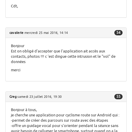
Cdt,
54
cavalerie
mercredi 25 mai 2016, 14:14
Bonjour
Est on obligé d'accepter que l'application ait accès aux
contacts, photos !!! c 'est dingue cette intrusion et le "vol" de
données
merci
55
Greg
samedi 23 juillet 2016, 19:30
Bonjour à tous,
je cherche une application pour cyclisme route sur Android qui :
-permet de créer des parcours sur route avec des étapes
-offre un guidage vocal pour s'orienter pendant la séance sans
avoir besoin de rallumer le smartphone, surtout quand on a la