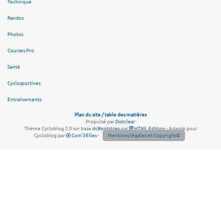
Technique
Randos
Photos
Courses Pro
Santé
Cyclosportives
Entraînements
Plan du site / table des matières
Propulsé par
Dotclear
Thème Cycloblog 2.0 sur base
dcBootstrap
par
HTML Edition
- Adapté pour
Cycloblog par
Com'3Elles
-
Mentions légales et Copyright©