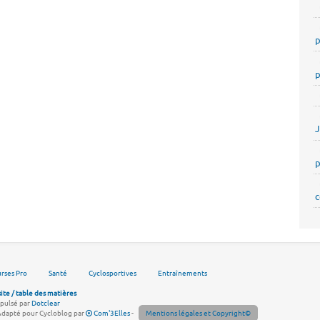
p
p
p
c
rses Pro
Santé
Cyclosportives
Entraînements
site / table des matières
pulsé par
Dotclear
Adapté pour Cycloblog par
Com'3Elles
-
Mentions légales et Copyright©