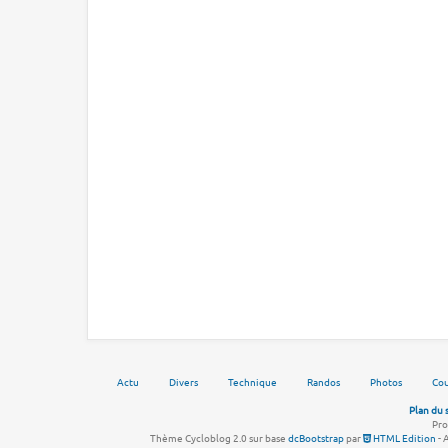
Actu
Divers
Technique
Randos
Photos
Cou
Plan du 
Pro
Thème Cycloblog 2.0 sur base
dcBootstrap
par
HTML Edition
- 