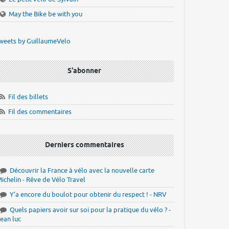
May the Bike be with you
weets by GuillaumeVelo
S'abonner
Fil des billets
Fil des commentaires
Derniers commentaires
Découvrir la France à vélo avec la nouvelle carte
ichelin - Rêve de Vélo Travel
Y'a encore du boulot pour obtenir du respect ! - NRV
Quels papiers avoir sur soi pour la pratique du vélo ? -
ean luc