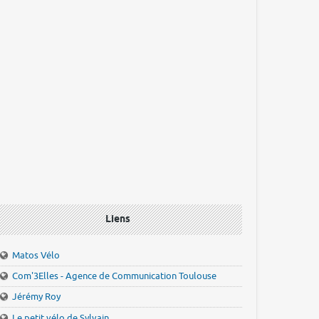
Liens
Matos Vélo
Com'3Elles - Agence de Communication Toulouse
Jérémy Roy
Le petit vélo de Sylvain