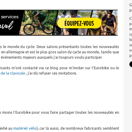
G
p
C
p
m
c
t
c
 le monde du cycle. Deux salons présentants toutes les nouveautés
v
ué en allemagne et est le plus gros salon dy cycle au monde, tandis que
p
 évènements majeurs auxquels j'ai toujours voulu participer.
icants m'ont contacté via ce blog pour m'inviter sur l'Eurobike ou le
 de la clavicule
, j'ai dû refuser ces invitations.
r au moins l'Eurobike pour vous faire partager toutes les nouveautés en
dédié au
matériel vélo
), car là aussi, de nombreux fabricants semblent