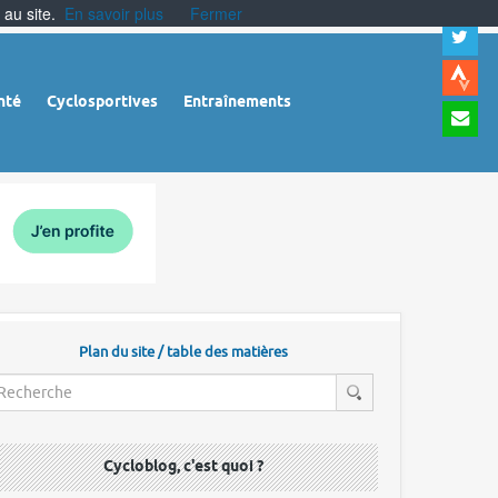
 au site.
En savoir plus
Fermer
A
a
c
|
A
nté
Cyclosportives
Entraînements
a
m
|
A
à
l
r
Plan du site / table des matières
Cycloblog, c'est quoi ?