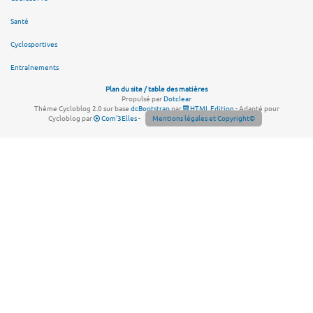
Santé
Cyclosportives
Entraînements
Plan du site / table des matières
Propulsé par
Dotclear
Thème Cycloblog 2.0 sur base
dcBootstrap
par
HTML Edition
- Adapté pour
Cycloblog par
Com'3Elles
-
Mentions légales et Copyright©