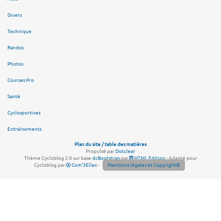
Divers
Technique
Randos
Photos
Courses Pro
Santé
Cyclosportives
Entraînements
Plan du site / table des matières
Propulsé par
Dotclear
Thème Cycloblog 2.0 sur base
dcBootstrap
par
HTML Edition
- Adapté pour
Cycloblog par
Com'3Elles
-
Mentions légales et Copyright©