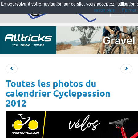
En poursuivant votre navigation sur ce site, vous acceptez l’utilisation
savoir plus
Fermer
Menu
Toutes les photos du
calendrier Cyclepassion
2012