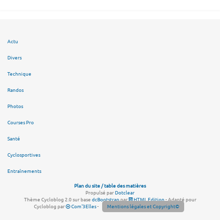
Actu
Divers
Technique
Randos
Photos
Courses Pro
Santé
Cyclosportives
Entraînements
Plan du site / table des matières
Propulsé par
Dotclear
Thème Cycloblog 2.0 sur base
dcBootstrap
par
HTML Edition
- Adapté pour
Cycloblog par
Com'3Elles
-
Mentions légales et Copyright©