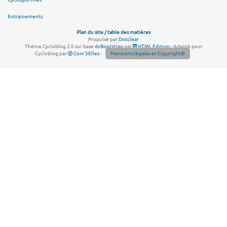
Entraînements
Plan du site / table des matières
Propulsé par
Dotclear
Thème Cycloblog 2.0 sur base
dcBootstrap
par
HTML Edition
- Adapté pour
Cycloblog par
Com'3Elles
-
Mentions légales et Copyright©