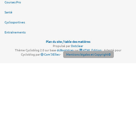
Courses Pro
Santé
Cyclosportives
Entraînements
Plan du site / table des matières
Propulsé par
Dotclear
Thème Cycloblog 2.0 sur base
dcBootstrap
par
HTML Edition
- Adapté pour
Cycloblog par
Com'3Elles
-
Mentions légales et Copyright©