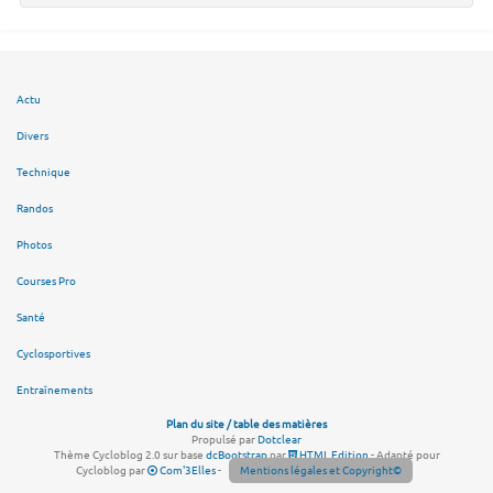
Actu
Divers
Technique
Randos
Photos
Courses Pro
Santé
Cyclosportives
Entraînements
Plan du site / table des matières
Propulsé par
Dotclear
Thème Cycloblog 2.0 sur base
dcBootstrap
par
HTML Edition
- Adapté pour
Cycloblog par
Com'3Elles
-
Mentions légales et Copyright©