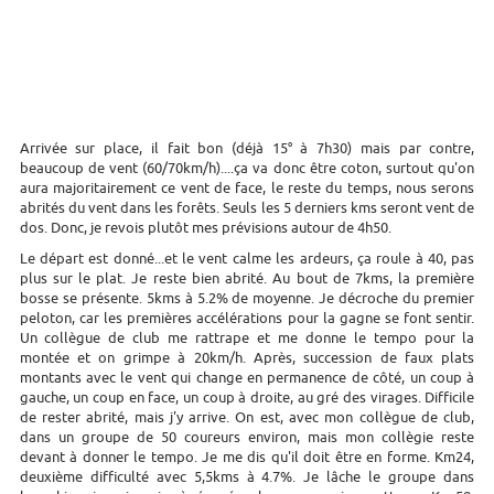
Arrivée sur place, il fait bon (déjà 15° à 7h30) mais par contre,
beaucoup de vent (60/70km/h)....ça va donc être coton, surtout qu'on
aura majoritairement ce vent de face, le reste du temps, nous serons
abrités du vent dans les forêts. Seuls les 5 derniers kms seront vent de
dos. Donc, je revois plutôt mes prévisions autour de 4h50.
Le départ est donné...et le vent calme les ardeurs, ça roule à 40, pas
plus sur le plat. Je reste bien abrité. Au bout de 7kms, la première
bosse se présente. 5kms à 5.2% de moyenne. Je décroche du premier
peloton, car les premières accélérations pour la gagne se font sentir.
Un collègue de club me rattrape et me donne le tempo pour la
montée et on grimpe à 20km/h. Après, succession de faux plats
montants avec le vent qui change en permanence de côté, un coup à
gauche, un coup en face, un coup à droite, au gré des virages. Difficile
de rester abrité, mais j'y arrive. On est, avec mon collègue de club,
dans un groupe de 50 coureurs environ, mais mon collègie reste
devant à donner le tempo. Je me dis qu'il doit être en forme. Km24,
deuxième difficulté avec 5,5kms à 4.7%. Je lâche le groupe dans