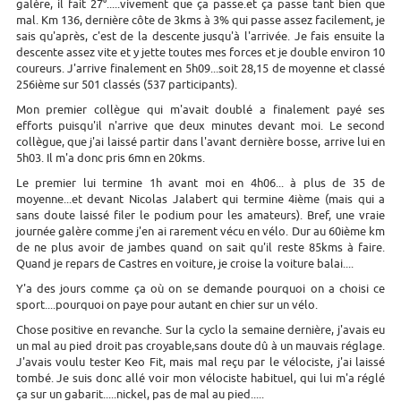
galère, il fait 27°.....vivement que ça passe.et ça passe tant bien que
mal. Km 136, dernière côte de 3kms à 3% qui passe assez facilement, je
sais qu'après, c'est de la descente jusqu'à l'arrivée. Je fais ensuite la
descente assez vite et y jette toutes mes forces et je double environ 10
coureurs. J'arrive finalement en 5h09...soit 28,15 de moyenne et classé
256ième sur 501 classés (537 participants).
Mon premier collègue qui m'avait doublé a finalement payé ses
efforts puisqu'il n'arrive que deux minutes devant moi. Le second
collègue, que j'ai laissé partir dans l'avant dernière bosse, arrive lui en
5h03. Il m'a donc pris 6mn en 20kms.
Le premier lui termine 1h avant moi en 4h06... à plus de 35 de
moyenne...et devant Nicolas Jalabert qui termine 4ième (mais qui a
sans doute laissé filer le podium pour les amateurs). Bref, une vraie
journée galère comme j'en ai rarement vécu en vélo. Dur au 60ième km
de ne plus avoir de jambes quand on sait qu'il reste 85kms à faire.
Quand je repars de Castres en voiture, je croise la voiture balai....
Y'a des jours comme ça où on se demande pourquoi on a choisi ce
sport....pourquoi on paye pour autant en chier sur un vélo.
Chose positive en revanche. Sur la cyclo la semaine dernière, j'avais eu
un mal au pied droit pas croyable,sans doute dû à un mauvais réglage.
J'avais voulu tester Keo Fit, mais mal reçu par le vélociste, j'ai laissé
tombé. Je suis donc allé voir mon vélociste habituel, qui lui m'a réglé
ça sur un gabarit.....nickel, pas de mal au pied.....