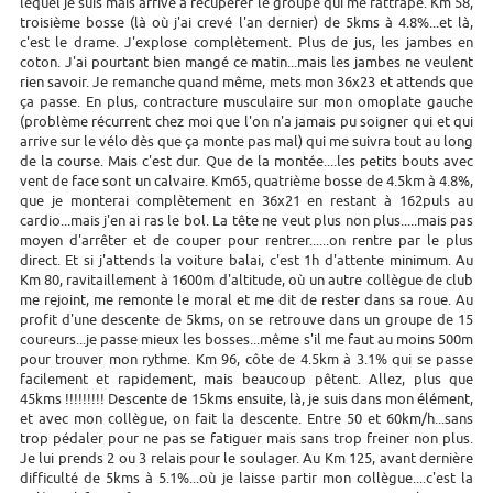
lequel je suis mais arrive à récupérer le groupe qui me rattrape. Km 58,
troisième bosse (là où j'ai crevé l'an dernier) de 5kms à 4.8%...et là,
c'est le drame. J'explose complètement. Plus de jus, les jambes en
coton. J'ai pourtant bien mangé ce matin...mais les jambes ne veulent
rien savoir. Je remanche quand même, mets mon 36x23 et attends que
ça passe. En plus, contracture musculaire sur mon omoplate gauche
(problème récurrent chez moi que l'on n'a jamais pu soigner qui et qui
arrive sur le vélo dès que ça monte pas mal) qui me suivra tout au long
de la course. Mais c'est dur. Que de la montée....les petits bouts avec
vent de face sont un calvaire. Km65, quatrième bosse de 4.5km à 4.8%,
que je monterai complètement en 36x21 en restant à 162puls au
cardio...mais j'en ai ras le bol. La tête ne veut plus non plus.....mais pas
moyen d'arrêter et de couper pour rentrer......on rentre par le plus
direct. Et si j'attends la voiture balai, c'est 1h d'attente minimum. Au
Km 80, ravitaillement à 1600m d'altitude, où un autre collègue de club
me rejoint, me remonte le moral et me dit de rester dans sa roue. Au
profit d'une descente de 5kms, on se retrouve dans un groupe de 15
coureurs...je passe mieux les bosses...même s'il me faut au moins 500m
pour trouver mon rythme. Km 96, côte de 4.5km à 3.1% qui se passe
facilement et rapidement, mais beaucoup pêtent. Allez, plus que
45kms !!!!!!!!! Descente de 15kms ensuite, là, je suis dans mon élément,
et avec mon collègue, on fait la descente. Entre 50 et 60km/h...sans
trop pédaler pour ne pas se fatiguer mais sans trop freiner non plus.
Je lui prends 2 ou 3 relais pour le soulager. Au Km 125, avant dernière
difficulté de 5kms à 5.1%...où je laisse partir mon collègue....c'est la