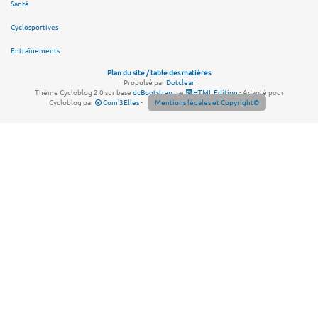
Santé
Cyclosportives
Entraînements
Plan du site / table des matières
Propulsé par
Dotclear
Thème Cycloblog 2.0 sur base
dcBootstrap
par
HTML Edition
- Adapté pour
Cycloblog par
Com'3Elles
-
Mentions légales et Copyright©