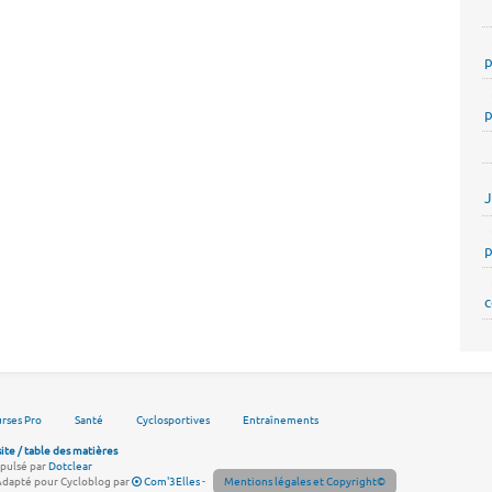
p
p
p
c
rses Pro
Santé
Cyclosportives
Entraînements
site / table des matières
pulsé par
Dotclear
Adapté pour Cycloblog par
Com'3Elles
-
Mentions légales et Copyright©