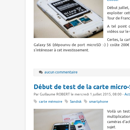
Début juillet
exploiter ce
Tour de France
A tel point 
vidéos sur le 
Certes, la ca
Galaxy S6 (dépourvu de port microSD :-) ) coûte 200€
s'intéresser à cet investissement.
aucun commentaire
Début de test de la carte micr
Par Guillaume ROBERT le mercredi 1 juillet 2015, 08:00 -
Act
carte mémoire
Sandisk
smartphone
Voilà un tes
multiplicati
caméras d'act
sujet.