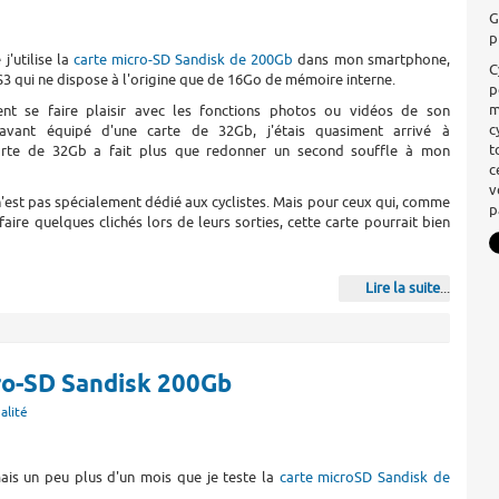
G
p
j'utilise la
carte micro-SD Sandisk de 200Gb
dans mon smartphone,
C
3 qui ne dispose à l'origine que de 16Go de mémoire interne.
p
m
nt se faire plaisir avec les fonctions photos ou vidéos de son
c
avant équipé d'une carte de 32Gb, j'étais quasiment arrivé à
t
carte de 32Gb a fait plus que redonner un second souffle à mon
c
v
 n'est pas spécialement dédié aux cyclistes. Mais pour ceux qui, comme
p
faire quelques clichés lors de leurs sorties, cette carte pourrait bien
Lire la suite
...
cro-SD Sandisk 200Gb
alité
ais un peu plus d'un mois que je teste la
carte microSD Sandisk de