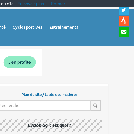
 au site.
En savoir plus
Fermer
A
a
c
|
A
nté
Cyclosportives
Entraînements
a
m
|
A
à
l
r
Plan du site / table des matières
Cycloblog, c'est quoi ?