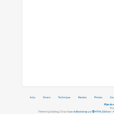
Actu
Divers
Technique
Randos
Photos
Cou
Plan du 
Pro
Thème Cycloblog 2.0 sur base
dcBootstrap
par
HTML Edition
- 