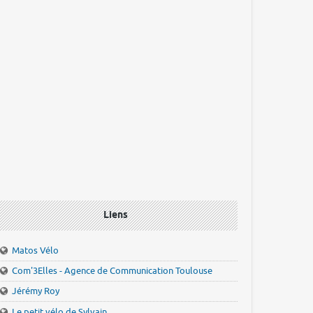
Liens
Matos Vélo
Com'3Elles - Agence de Communication Toulouse
Jérémy Roy
Le petit vélo de Sylvain