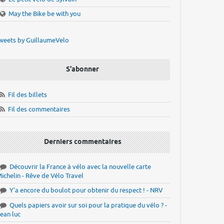
May the Bike be with you
weets by GuillaumeVelo
S'abonner
Fil des billets
Fil des commentaires
Derniers commentaires
Découvrir la France à vélo avec la nouvelle carte
ichelin - Rêve de Vélo Travel
Y'a encore du boulot pour obtenir du respect ! - NRV
Quels papiers avoir sur soi pour la pratique du vélo ? -
ean luc