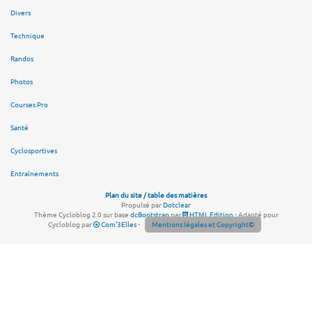
Divers
Technique
Randos
Photos
Courses Pro
Santé
Cyclosportives
Entraînements
Plan du site / table des matières
Propulsé par
Dotclear
Thème Cycloblog 2.0 sur base
dcBootstrap
par
HTML Edition
- Adapté pour
Cycloblog par
Com'3Elles
-
Mentions légales et Copyright©