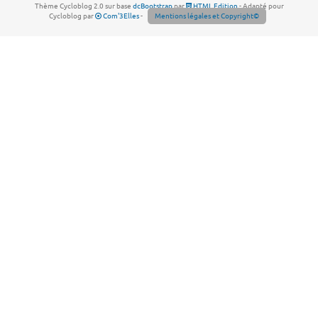
Thème Cycloblog 2.0 sur base
dcBootstrap
par
HTML Edition
- Adapté pour
Cycloblog par
Com'3Elles
-
Mentions légales et Copyright©