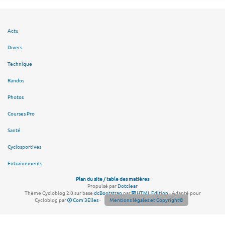
Actu
Divers
Technique
Randos
Photos
Courses Pro
Santé
Cyclosportives
Entraînements
Plan du site / table des matières
Propulsé par
Dotclear
Thème Cycloblog 2.0 sur base
dcBootstrap
par
HTML Edition
- Adapté pour
Cycloblog par
Com'3Elles
-
Mentions légales et Copyright©