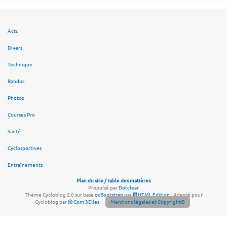
Actu
Divers
Technique
Randos
Photos
Courses Pro
Santé
Cyclosportives
Entraînements
Plan du site / table des matières
Propulsé par
Dotclear
Thème Cycloblog 2.0 sur base
dcBootstrap
par
HTML Edition
- Adapté pour
Cycloblog par
Com'3Elles
-
Mentions légales et Copyright©