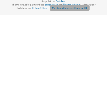
Propulsé par
Dotclear
Thème Cycloblog 2.0 sur base
dcBootstrap
par
HTML Edition
- Adapté pour
Cycloblog par
Com'3Elles
-
Mentions légales et Copyright©