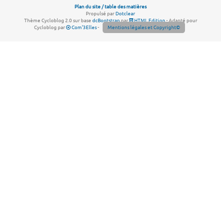
Plan du site / table des matières
Propulsé par
Dotclear
Thème Cycloblog 2.0 sur base
dcBootstrap
par
HTML Edition
- Adapté pour
Cycloblog par
Com'3Elles
-
Mentions légales et Copyright©