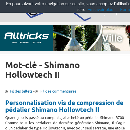
En poursuivant votre navigation sur ce site, vous acceptez l’utilisa
site.
En savoir plus
Ferm
Menu
Mot-clé - Shimano
Hollowtech II
Fil des billets
-
Fil des commentaires
Personnalisation vis de compression de
pédalier Shimano Hollowtech II
Quand je suis passé au compact, j'ai acheté un pédalier Shimano R700.
Comme tous les pédaliers de dernière génération Shimano, il s'agit
d'un pédalier de type Hollowtech II, avec pour seul serrage, une étoile