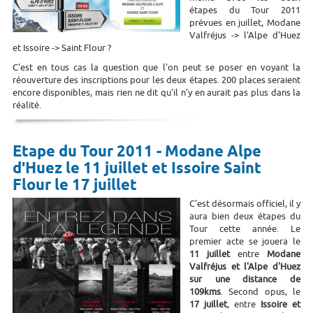
étapes du Tour 2011
prévues en juillet, Modane
Valfréjus -> l'Alpe d'Huez
et Issoire -> Saint Flour ?
C'est en tous cas la question que l'on peut se poser en voyant la
réouverture des inscriptions pour les deux étapes. 200 places seraient
encore disponibles, mais rien ne dit qu'il n'y en aurait pas plus dans la
réalité.
Etape du Tour 2011 - Modane Alpe
d'Huez le 11 juillet et Issoire Saint
Flour le 17 juillet
C'est désormais officiel, il y
aura bien deux étapes du
Tour cette année. Le
premier acte se jouera le
11 juillet
entre
Modane
Valfréjus et l'Alpe d'Huez
sur une distance de
109kms
. Second opus, le
17 juillet
, entre
Issoire et