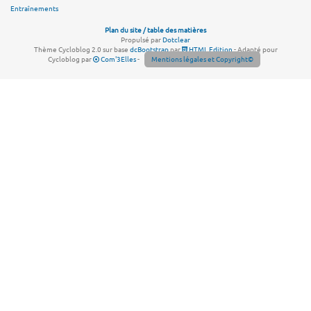
Entraînements
Plan du site / table des matières
Propulsé par
Dotclear
Thème Cycloblog 2.0 sur base
dcBootstrap
par
HTML Edition
- Adapté pour
Cycloblog par
Com'3Elles
-
Mentions légales et Copyright©