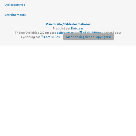
Cyclosportives
Entraînements
Plan du site / table des matières
Propulsé par
Dotclear
Thème Cycloblog 2.0 sur base
dcBootstrap
par
HTML Edition
- Adapté pour
Cycloblog par
Com'3Elles
-
Mentions légales et Copyright©