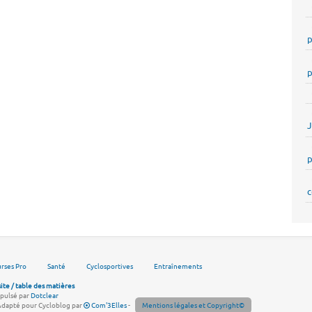
p
p
p
c
rses Pro
Santé
Cyclosportives
Entraînements
site / table des matières
pulsé par
Dotclear
Adapté pour Cycloblog par
Com'3Elles
-
Mentions légales et Copyright©