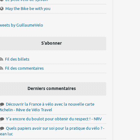
May the Bike be with you
weets by GuillaumeVelo
S'abonner
Fil des billets
Fil des commentaires
Derniers commentaires
Découvrir la France à vélo avec la nouvelle carte
ichelin - Rêve de Vélo Travel
Y'a encore du boulot pour obtenir du respect ! - NRV
Quels papiers avoir sur soi pour la pratique du vélo ? -
ean luc