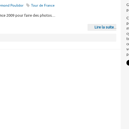
G
ymond Poulidor
Tour de France
p
ce 2009 pour faire des photos....
C
p
Lire la suite
...
m
c
t
c
v
p