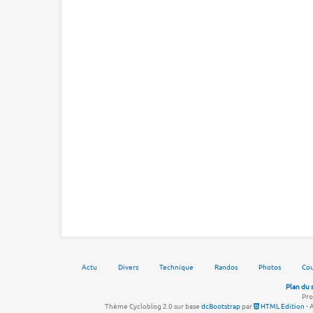
Actu
Divers
Technique
Randos
Photos
Cou
Plan du 
Pro
Thème Cycloblog 2.0 sur base
dcBootstrap
par
HTML Edition
- 