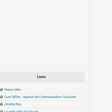
Liens
Matos Vélo
Com'3Elles - Agence de Communication Toulouse
Jérémy Roy
Le petit vélo de Sylvain