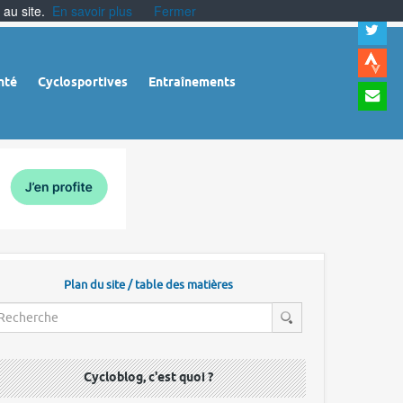
 au site.
En savoir plus
Fermer
A
a
c
|
A
nté
Cyclosportives
Entraînements
a
m
|
A
à
l
r
Plan du site / table des matières
Cycloblog, c'est quoi ?