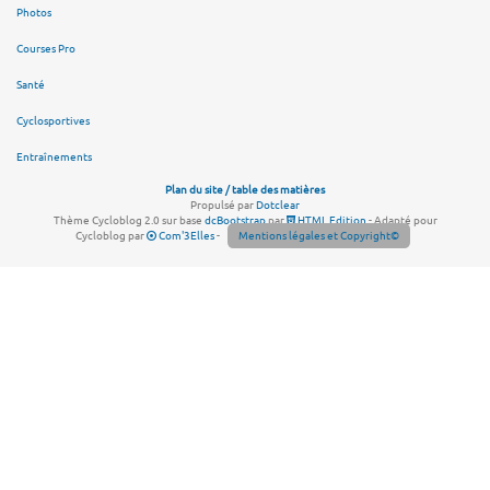
Photos
Courses Pro
Santé
Cyclosportives
Entraînements
Plan du site / table des matières
Propulsé par
Dotclear
Thème Cycloblog 2.0 sur base
dcBootstrap
par
HTML Edition
- Adapté pour
Cycloblog par
Com'3Elles
-
Mentions légales et Copyright©