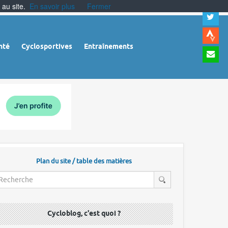
 au site.
En savoir plus
Fermer
A
a
c
|
A
nté
Cyclosportives
Entraînements
a
m
|
A
à
l
r
Plan du site / table des matières
Cycloblog, c'est quoi ?