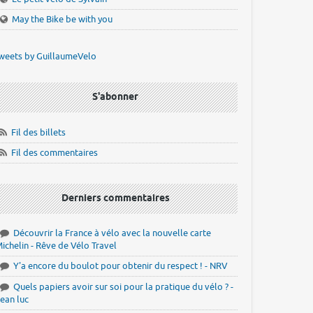
May the Bike be with you
weets by GuillaumeVelo
S'abonner
Fil des billets
Fil des commentaires
Derniers commentaires
Découvrir la France à vélo avec la nouvelle carte
ichelin - Rêve de Vélo Travel
Y'a encore du boulot pour obtenir du respect ! - NRV
Quels papiers avoir sur soi pour la pratique du vélo ? -
ean luc