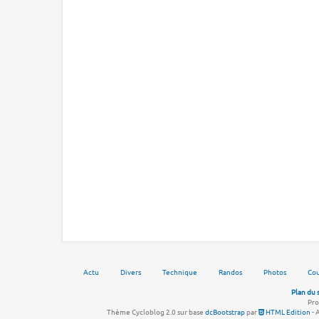
Actu
Divers
Technique
Randos
Photos
Cou
Plan du 
Pro
Thème Cycloblog 2.0 sur base
dcBootstrap
par
HTML Edition
- 