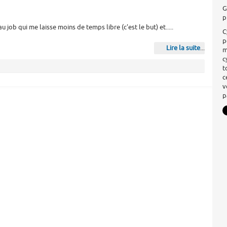
G
p
job qui me laisse moins de temps libre (c'est le but) et.....
C
p
Lire la suite
...
m
c
t
c
v
p