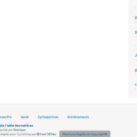
p
p
p
c
rses Pro
Santé
Cyclosportives
Entraînements
site / table des matières
pulsé par
Dotclear
Adapté pour Cycloblog par
Com'3Elles
-
Mentions légales et Copyright©