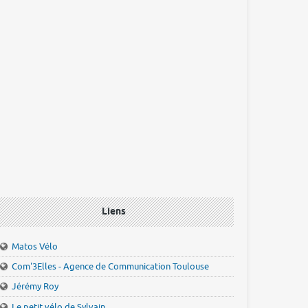
Liens
Matos Vélo
Com'3Elles - Agence de Communication Toulouse
Jérémy Roy
Le petit vélo de Sylvain