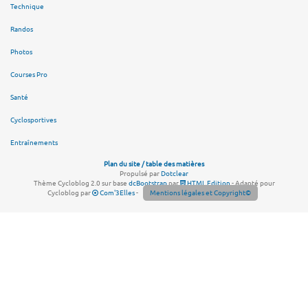
Technique
Randos
Photos
Courses Pro
Santé
Cyclosportives
Entraînements
Plan du site / table des matières
Propulsé par
Dotclear
Thème Cycloblog 2.0 sur base
dcBootstrap
par
HTML Edition
- Adapté pour
Cycloblog par
Com'3Elles
-
Mentions légales et Copyright©