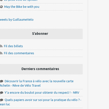
May the Bike be with you
weets by GuillaumeVelo
S'abonner
Fil des billets
Fil des commentaires
Derniers commentaires
Découvrir la France à vélo avec la nouvelle carte
ichelin - Rêve de Vélo Travel
Y'a encore du boulot pour obtenir du respect ! - NRV
Quels papiers avoir sur soi pour la pratique du vélo ? -
ean luc