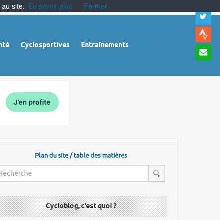
 au site.
En savoir plus
Fermer
A
a
c
|
A
nté
Cyclosportives
Entraînements
a
m
|
A
à
l
r
Plan du site / table des matières
Cycloblog, c'est quoi ?