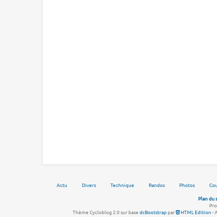
Actu
Divers
Technique
Randos
Photos
Cou
Plan du 
Pro
Thème Cycloblog 2.0 sur base
dcBootstrap
par
HTML Edition
- 