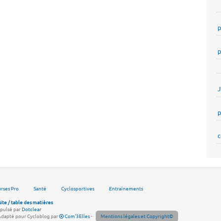
p
p
p
c
rses Pro
Santé
Cyclosportives
Entraînements
site / table des matières
pulsé par
Dotclear
Adapté pour Cycloblog par
Com'3Elles
-
Mentions légales et Copyright©