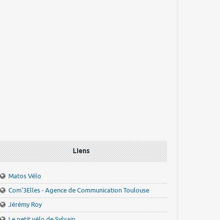
Liens
Matos Vélo
Com'3Elles - Agence de Communication Toulouse
Jérémy Roy
Le petit vélo de Sylvain