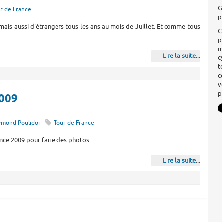
G
r de France
p
ais aussi d'étrangers tous les ans au mois de Juillet. Et comme tous
C
p
m
Lire la suite
...
c
t
c
v
p
2009
ymond Poulidor
Tour de France
ce 2009 pour faire des photos....
Lire la suite
...