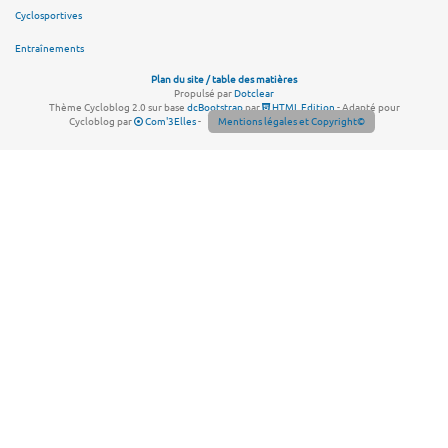
Cyclosportives
Entraînements
Plan du site / table des matières
Propulsé par
Dotclear
Thème Cycloblog 2.0 sur base
dcBootstrap
par
HTML Edition
- Adapté pour
Cycloblog par
Com'3Elles
-
Mentions légales et Copyright©