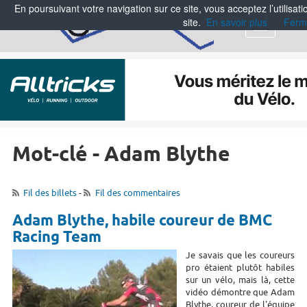
En poursuivant votre navigation sur ce site, vous acceptez l’utilisa
site.
En savoir plus
Ferm
Menu
Mot-clé - Adam Blythe
Fil des billets
-
Fil des commentaires
Adam Blythe, habile coureur de BMC
Racing Team
Je savais que les coureurs
pro étaient plutôt habiles
sur un vélo, mais là, cette
vidéo démontre que Adam
Blythe, coureur de l'équipe