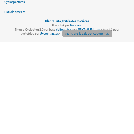
Cyclosportives
Entraînements
Plan du site / table des matières
Propulsé par
Dotclear
Thème Cycloblog 2.0 sur base
dcBootstrap
par
HTML Edition
- Adapté pour
Cycloblog par
Com'3Elles
-
Mentions légales et Copyright©