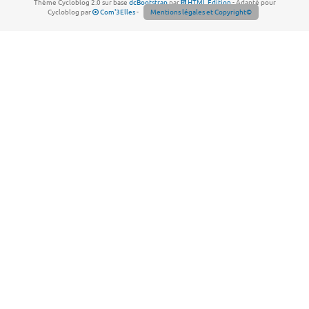
Thème Cycloblog 2.0 sur base
dcBootstrap
par
HTML Edition
- Adapté pour
Cycloblog par
Com'3Elles
-
Mentions légales et Copyright©