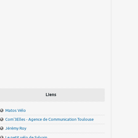
Liens
Matos Vélo
Com'3Elles - Agence de Communication Toulouse
Jérémy Roy
Le petit vélo de Sylvain