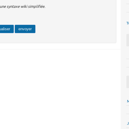
ne syntaxe wiki simplifiée.
T
M
J