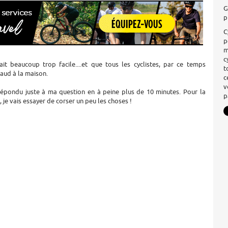
G
p
C
p
m
c
it beaucoup trop facile....et que tous les cyclistes, par ce temps
t
haud à la maison.
c
v
 répondu juste à ma question en à peine plus de 10 minutes. Pour la
p
 je vais essayer de corser un peu les choses !