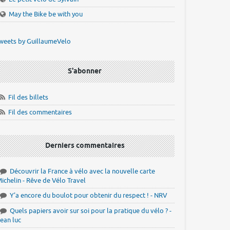
May the Bike be with you
weets by GuillaumeVelo
S'abonner
Fil des billets
Fil des commentaires
Derniers commentaires
Découvrir la France à vélo avec la nouvelle carte
ichelin - Rêve de Vélo Travel
Y'a encore du boulot pour obtenir du respect ! - NRV
Quels papiers avoir sur soi pour la pratique du vélo ? -
ean luc