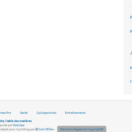
p
p
p
c
rses Pro
Santé
Cyclosportives
Entraînements
site / table des matières
pulsé par
Dotclear
Adapté pour Cycloblog par
Com'3Elles
-
Mentions légales et Copyright©