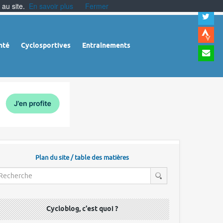
 au site.
En savoir plus
Fermer
A
a
c
|
A
nté
Cyclosportives
Entraînements
a
m
|
A
à
l
r
Plan du site / table des matières
Cycloblog, c'est quoi ?