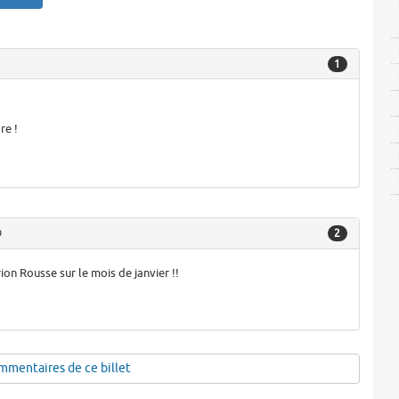
1
re !
2
9
on Rousse sur le mois de janvier !!
mmentaires de ce billet