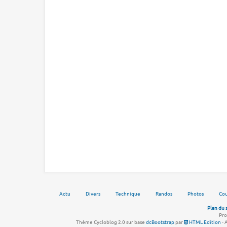
Actu
Divers
Technique
Randos
Photos
Cou
Plan du 
Pro
Thème Cycloblog 2.0 sur base
dcBootstrap
par
HTML Edition
- 