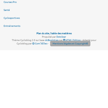
Courses Pro
Santé
Cyclosportives
Entraînements
Plan du site / table des matières
Propulsé par
Dotclear
Thème Cycloblog 2.0 sur base
dcBootstrap
par
HTML Edition
- Adapté pour
Cycloblog par
Com'3Elles
-
Mentions légales et Copyright©