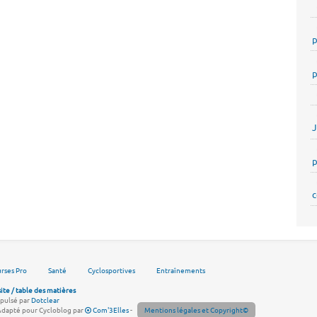
p
p
p
c
rses Pro
Santé
Cyclosportives
Entraînements
site / table des matières
pulsé par
Dotclear
Adapté pour Cycloblog par
Com'3Elles
-
Mentions légales et Copyright©