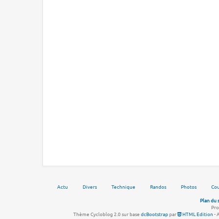
Actu
Divers
Technique
Randos
Photos
Cou
Plan du 
Pro
Thème Cycloblog 2.0 sur base
dcBootstrap
par
HTML Edition
- 