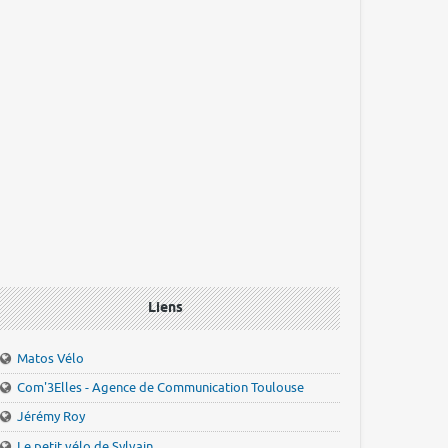
Liens
Matos Vélo
Com'3Elles - Agence de Communication Toulouse
Jérémy Roy
Le petit vélo de Sylvain