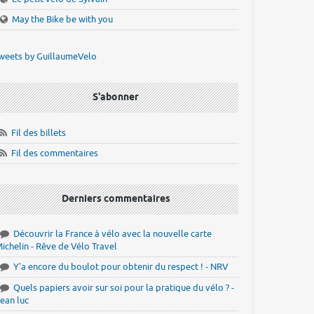
May the Bike be with you
weets by GuillaumeVelo
S'abonner
Fil des billets
Fil des commentaires
Derniers commentaires
Découvrir la France à vélo avec la nouvelle carte
ichelin - Rêve de Vélo Travel
Y'a encore du boulot pour obtenir du respect ! - NRV
Quels papiers avoir sur soi pour la pratique du vélo ? -
ean luc