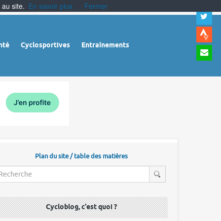
 au site.
En savoir plus
Fermer
A
a
c
|
A
nté
Cyclosportives
Entraînements
a
m
|
A
à
l
r
Plan du site / table des matières
Cycloblog, c'est quoi ?