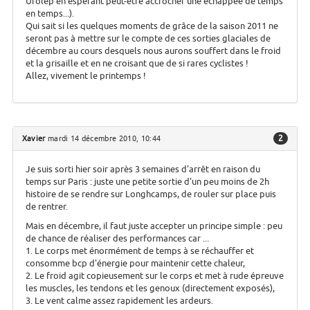
Ufolep en espérant peut-être accrocher une échappée de temps
en temps...).
Qui sait si les quelques moments de grâce de la saison 2011 ne
seront pas à mettre sur le compte de ces sorties glaciales de
décembre au cours desquels nous aurons souffert dans le froid
et la grisaille et en ne croisant que de si rares cyclistes !
Allez, vivement le printemps !
2
Xavier
mardi 14 décembre 2010, 10:44
Je suis sorti hier soir après 3 semaines d'arrêt en raison du
temps sur Paris : juste une petite sortie d'un peu moins de 2h
histoire de se rendre sur Longhcamps, de rouler sur place puis
de rentrer.
Mais en décembre, il faut juste accepter un principe simple : peu
de chance de réaliser des performances car ...
1. Le corps met énormément de temps à se réchauffer et
consomme bcp d'énergie pour maintenir cette chaleur,
2. Le froid agit copieusement sur le corps et met à rude épreuve
les muscles, les tendons et les genoux (directement exposés),
3. Le vent calme assez rapidement les ardeurs.