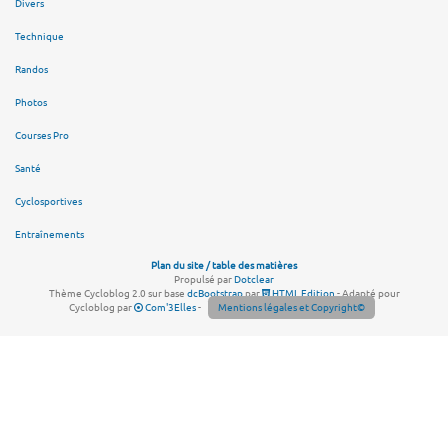
Divers
Technique
Randos
Photos
Courses Pro
Santé
Cyclosportives
Entraînements
Plan du site / table des matières
Propulsé par
Dotclear
Thème Cycloblog 2.0 sur base
dcBootstrap
par
HTML Edition
- Adapté pour
Cycloblog par
Com'3Elles
-
Mentions légales et Copyright©