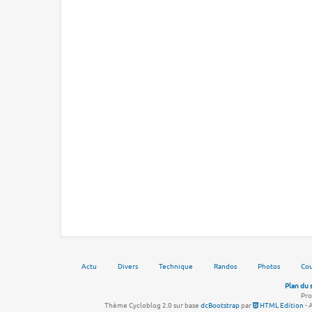
Actu
Divers
Technique
Randos
Photos
Cou
Plan du 
Pro
Thème Cycloblog 2.0 sur base
dcBootstrap
par
HTML Edition
- 