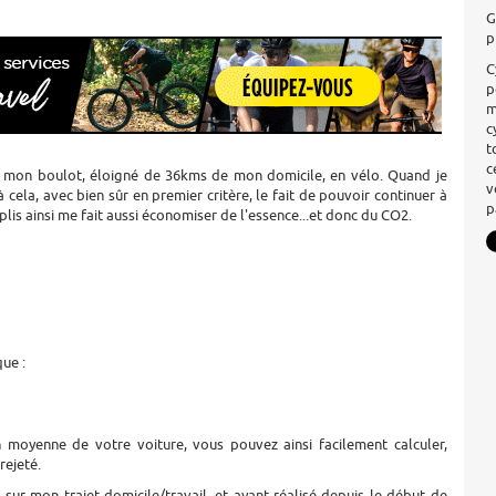
G
p
C
p
m
c
t
c
à mon boulot, éloigné de 36kms de mon domicile, en vélo. Quand je
v
à cela, avec bien sûr en premier critère, le fait de pouvoir continuer à
p
s ainsi me fait aussi économiser de l'essence...et donc du CO2.
que :
moyenne de votre voiture, vous pouvez ainsi facilement calculer,
rejeté.
r mon trajet domicile/travail, et ayant réalisé depuis le début de