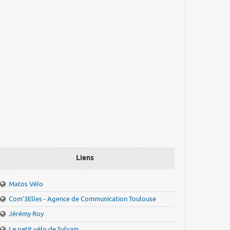
Liens
Matos Vélo
Com'3Elles - Agence de Communication Toulouse
Jérémy Roy
Le petit vélo de Sylvain