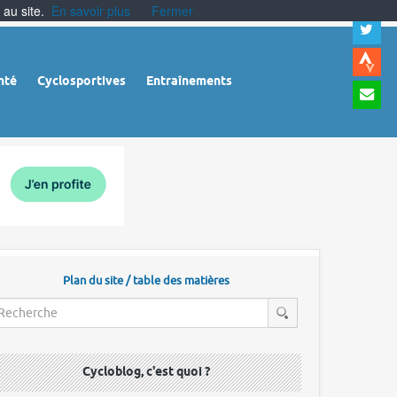
 au site.
En savoir plus
Fermer
A
a
c
|
A
nté
Cyclosportives
Entraînements
a
m
|
A
à
l
r
Plan du site / table des matières
Cycloblog, c'est quoi ?