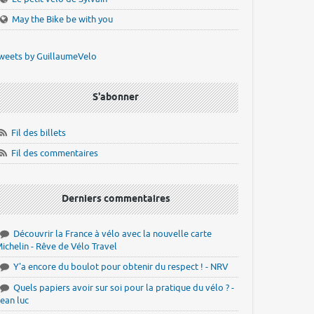
May the Bike be with you
weets by GuillaumeVelo
S'abonner
Fil des billets
Fil des commentaires
Derniers commentaires
Découvrir la France à vélo avec la nouvelle carte
ichelin - Rêve de Vélo Travel
Y'a encore du boulot pour obtenir du respect ! - NRV
Quels papiers avoir sur soi pour la pratique du vélo ? -
ean luc