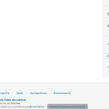
p
p
p
c
rses Pro
Santé
Cyclosportives
Entraînements
site / table des matières
pulsé par
Dotclear
Adapté pour Cycloblog par
Com'3Elles
-
Mentions légales et Copyright©