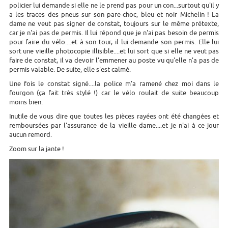
policier lui demande si elle ne le prend pas pour un con...surtout qu'il y
a les traces des pneus sur son pare-choc, bleu et noir Michelin ! La
dame ne veut pas signer de constat, toujours sur le même prétexte,
car je n'ai pas de permis. Il lui répond que je n'ai pas besoin de permis
pour faire du vélo....et à son tour, il lui demande son permis. Elle lui
sort une vieille photocopie illisible....et lui sort que si elle ne veut pas
faire de constat, il va devoir l'emmener au poste vu qu'elle n'a pas de
permis valable. De suite, elle s'est calmé.
Une fois le constat signé....la police m'a ramené chez moi dans le
fourgon (ça fait très stylé !) car le vélo roulait de suite beaucoup
moins bien.
Inutile de vous dire que toutes les pièces rayées ont été changées et
remboursées par l'assurance de la vieille dame....et je n'ai à ce jour
aucun remord.
Zoom sur la jante !