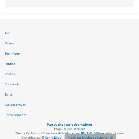
Actu
Divers
Technique
Randos
Photos
Courses Pro
Santé
Cyclosportives
Entraînements
Plan du site / table des matières
Propulsé par
Dotclear
Thème Cycloblog 2.0 sur base
dcBootstrap
par
HTML Edition
- Adapté pour
Cycloblog par
Com'3Elles
-
Mentions légales et Copyright©