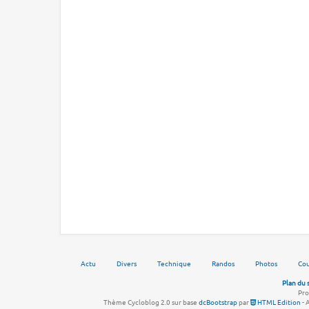
Actu
Divers
Technique
Randos
Photos
Cou
Plan du 
Pro
Thème Cycloblog 2.0 sur base
dcBootstrap
par
HTML Edition
- 