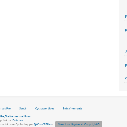
p
p
p
c
rses Pro
Santé
Cyclosportives
Entraînements
site / table des matières
pulsé par
Dotclear
Adapté pour Cycloblog par
Com'3Elles
-
Mentions légales et Copyright©