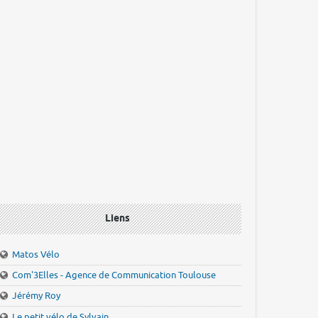
Liens
Matos Vélo
Com'3Elles - Agence de Communication Toulouse
Jérémy Roy
Le petit vélo de Sylvain