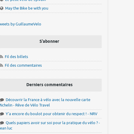
May the Bike be with you
weets by GuillaumeVelo
S'abonner
Fil des billets
Fil des commentaires
Derniers commentaires
Découvrir la France à vélo avec la nouvelle carte
ichelin - Rêve de Vélo Travel
Y'a encore du boulot pour obtenir du respect ! - NRV
Quels papiers avoir sur soi pour la pratique du vélo ? -
ean luc