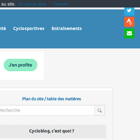
 au site.
En savoir plus
Fermer
A
a
c
|
A
nté
Cyclosportives
Entraînements
a
m
|
A
à
l
r
Plan du site / table des matières
Cycloblog, c'est quoi ?