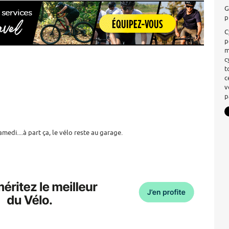
G
p
C
p
m
c
t
c
v
p
edi....à part ça, le vélo reste au garage.