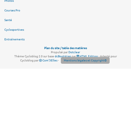
Photos
Courses Pro
Santé
Cyclosportives
Entraînements
Plan du site / table des matières
Propulsé par
Dotclear
Thème Cycloblog 2.0 sur base
dcBootstrap
par
HTML Edition
- Adapté pour
Cycloblog par
Com'3Elles
-
Mentions légales et Copyright©