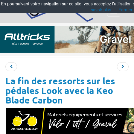
En poursuivant votre navigation sur ce site, vous acceptez l’utilisation
savoir plus
Fermer
Menu
La fin des ressorts sur les
pédales Look avec la Keo
Blade Carbon