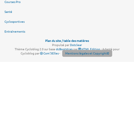
Courses Pro
Santé
Cyclosportives
Entraînements
Plan du site / table des matières
Propulsé par
Dotclear
Thème Cycloblog 2.0 sur base
dcBootstrap
par
HTML Edition
- Adapté pour
Cycloblog par
Com'3Elles
-
Mentions légales et Copyright©