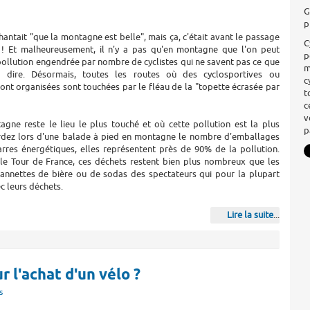
G
p
hantait "que la montagne est belle", mais ça, c'était avant le passage
C
s ! Et malheureusement, il n'y a pas qu'en montagne que l'on peut
p
pollution engendrée par nombre de cyclistes qui ne savent pas ce que
m
t dire. Désormais, toutes les routes où des cyclosportives ou
c
nt organisées sont touchées par le fléau de la "topette écrasée par
t
c
v
agne reste le lieu le plus touché et où cette pollution est la plus
p
ardez lors d'une balade à pied en montagne le nombre d'emballages
arres énergétiques, elles représentent près de 90% de la pollution.
e Tour de France, ces déchets restent bien plus nombreux que les
cannettes de bière ou de sodas des spectateurs qui pour la plupart
c leurs déchets.
Lire la suite
...
 l'achat d'un vélo ?
s