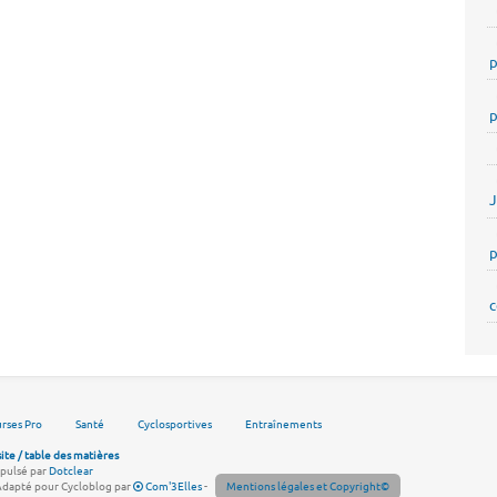
p
p
p
c
rses Pro
Santé
Cyclosportives
Entraînements
site / table des matières
pulsé par
Dotclear
Adapté pour Cycloblog par
Com'3Elles
-
Mentions légales et Copyright©