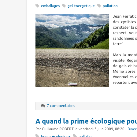
emballages
gel énergétique
pollution
Jean Ferrat c
des cycliste
constater la 
respect veu
randonnées so
terre".
Mais la mont
visible. Reg
de gels et b
Même après l
éventuelles 
repartent ave
7 commentaires
A quand la prime écologique pour
Par Guillaume ROBERT le vendredi 5 juin 2009, 08:20 -
Diver
bonus écologique
pollution