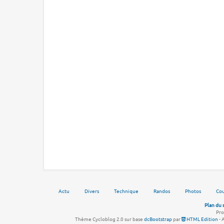
Actu
Divers
Technique
Randos
Photos
Cou
Plan du 
Pro
Thème Cycloblog 2.0 sur base
dcBootstrap
par
HTML Edition
- 