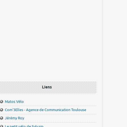
Liens
Matos Vélo
Com'3Elles - Agence de Communication Toulouse
Jérémy Roy
Le petit vélo de Sylvain