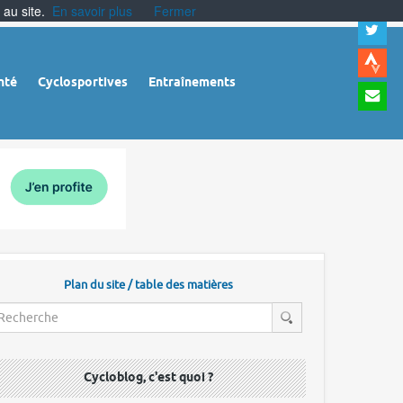
 au site.
En savoir plus
Fermer
A
a
c
|
A
nté
Cyclosportives
Entraînements
a
m
|
A
à
l
r
Plan du site / table des matières
Cycloblog, c'est quoi ?