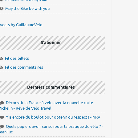
May the Bike be with you
weets by GuillaumeVelo
S'abonner
Fil des billets
Fil des commentaires
Derniers commentaires
Découvrir la France à vélo avec la nouvelle carte
ichelin - Rêve de Vélo Travel
Y'a encore du boulot pour obtenir du respect ! - NRV
Quels papiers avoir sur soi pour la pratique du vélo ? -
ean luc