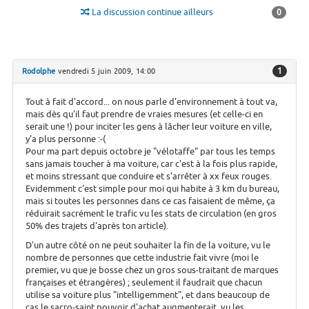
La discussion continue ailleurs
0
1
Rodolphe
vendredi 5 juin 2009, 14:00
Tout à fait d'accord... on nous parle d'environnement à tout va,
mais dès qu'il faut prendre de vraies mesures (et celle-ci en
serait une !) pour inciter les gens à lâcher leur voiture en ville,
y'a plus personne :-(
Pour ma part depuis octobre je "vélotaffe" par tous les temps
sans jamais toucher à ma voiture, car c'est à la fois plus rapide,
et moins stressant que conduire et s'arrêter à xx feux rouges.
Evidemment c'est simple pour moi qui habite à 3 km du bureau,
mais si toutes les personnes dans ce cas faisaient de même, ça
réduirait sacrément le trafic vu les stats de circulation (en gros
50% des trajets d'après ton article).
D'un autre côté on ne peut souhaiter la fin de la voiture, vu le
nombre de personnes que cette industrie fait vivre (moi le
premier, vu que je bosse chez un gros sous-traitant de marques
françaises et étrangères) ; seulement il faudrait que chacun
utilise sa voiture plus "intelligemment", et dans beaucoup de
cas le sacro-saint pouvoir d'achat augmenterait, vu les