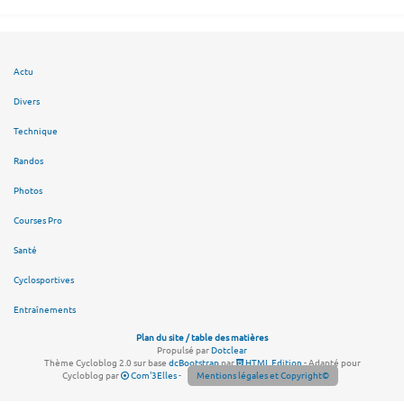
Actu
Divers
Technique
Randos
Photos
Courses Pro
Santé
Cyclosportives
Entraînements
Plan du site / table des matières
Propulsé par
Dotclear
Thème Cycloblog 2.0 sur base
dcBootstrap
par
HTML Edition
- Adapté pour
Cycloblog par
Com'3Elles
-
Mentions légales et Copyright©