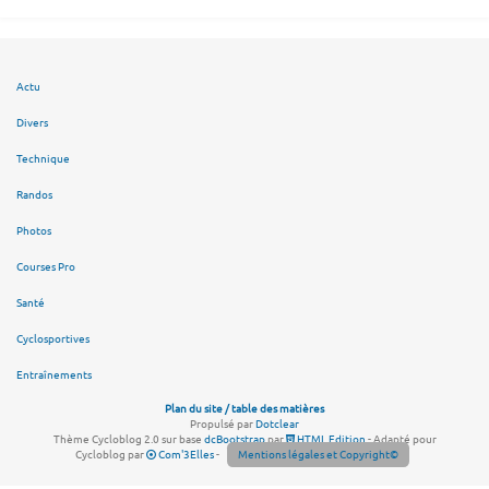
Actu
Divers
Technique
Randos
Photos
Courses Pro
Santé
Cyclosportives
Entraînements
Plan du site / table des matières
Propulsé par
Dotclear
Thème Cycloblog 2.0 sur base
dcBootstrap
par
HTML Edition
- Adapté pour
Cycloblog par
Com'3Elles
-
Mentions légales et Copyright©