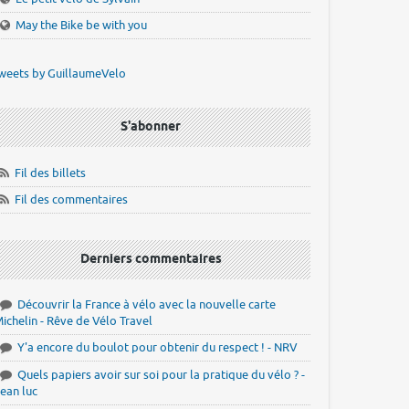
May the Bike be with you
weets by GuillaumeVelo
S'abonner
Fil des billets
Fil des commentaires
Derniers commentaires
Découvrir la France à vélo avec la nouvelle carte
ichelin - Rêve de Vélo Travel
Y'a encore du boulot pour obtenir du respect ! - NRV
Quels papiers avoir sur soi pour la pratique du vélo ? -
ean luc