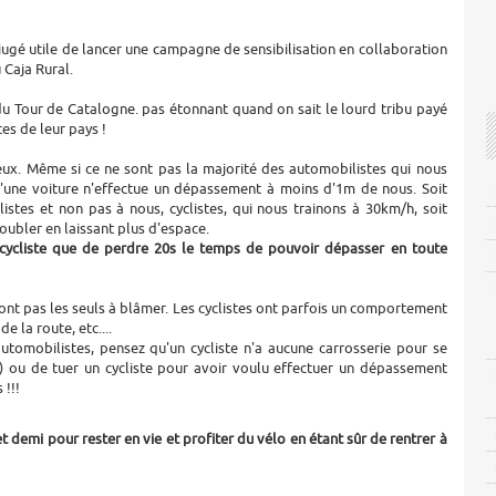
jugé utile de lancer une campagne de sensibilisation en collaboration
 Caja Rural.
 Tour de Catalogne. pas étonnant quand on sait le lourd tribu payé
tes de leur pays !
eux. Même si ce ne sont pas la majorité des automobilistes qui nous
u'une voiture n'effectue un dépassement à moins d'1m de nous. Soit
istes et non pas à nous, cyclistes, qui nous trainons à 30km/h, soit
doubler en laissant plus d'espace.
n cycliste que de perdre 20s le temps de pouvoir dépasser en toute
sont pas les seuls à blâmer. Les cyclistes ont parfois un comportement
e la route, etc....
utomobilistes, pensez qu'un cycliste n'a aucune carrosserie pour se
) ou de tuer un cycliste pour avoir voulu effectuer un dépassement
 !!!
 demi pour rester en vie et profiter du vélo en étant sûr de rentrer à