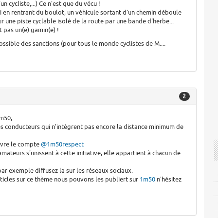
n cycliste,...) Ce n'est que du vécu !
i en rentrant du boulot, un véhicule sortant d'un chemin déboule
ur une piste cyclable isolé de la route par une bande d'herbe...
 pas un(e) gamin(e) !
ossible des sanctions (pour tous le monde cyclistes de M....
2
m50,
es conducteurs qui n'intègrent pas encore la distance minimum de
ivre le compte
@1m50respect
mateurs s'unissent à cette initiative, elle appartient à chacun de
ar exemple diffusez la sur les réseaux sociaux.
rticles sur ce thème nous pouvons les publiert sur
1m50
n'hésitez