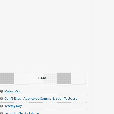
Liens
Matos Vélo
Com'3Elles - Agence de Communication Toulouse
Jérémy Roy
Le petit vélo de Sylvain