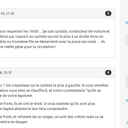
3
18, 21:54
T
ur respecter les 1m50 ....(je suis cycliste, conducteur de voiture et
erai par rapport au cycliste qui est le plus à sa droite donc en
le ou troisième file se démerdent avec la place qui reste .... ils
ne réelle gêne pour la circulation !
4
8, 23:37
s 1.5m s'applique sur le cycliste le plus à gauche. Si vous inventez
alors vous etes un chauffard, et votre commentaire "qu'ils se
 de votre égoïsme.
M
de front, ils en ont le droit. Si vous estimez qu'ils sont plus
ne légère attente le leur fera comprendre.
 de front, et refusent de se ranger, ce sont des crétins mais ca ne
mettre en danger.
J