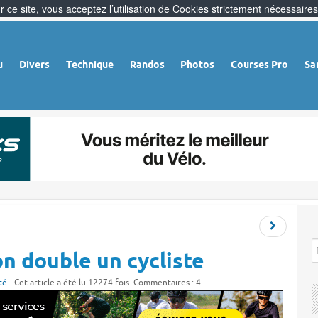
 ce site, vous acceptez l’utilisation de Cookies strictement nécessaires
u
Divers
Technique
Randos
Photos
Courses Pro
Sa
n double un cycliste
té
- Cet article a été lu 12274 fois. Commentaires : 4 .