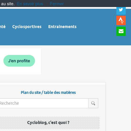
 au site.
En savoir plus
Fermer
A
a
c
|
A
nté
Cyclosportives
Entraînements
a
m
|
A
à
l
r
Plan du site / table des matières
Cycloblog, c'est quoi ?