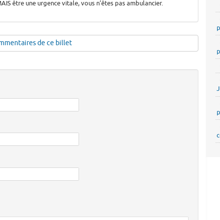
IS être une urgence vitale, vous n’êtes pas ambulancier.
p
mmentaires de ce billet
p
p
c