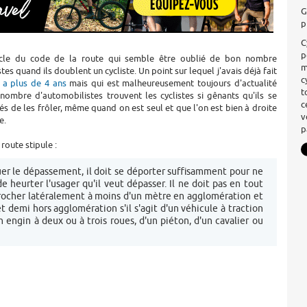
G
p
C
p
ticle du code de la route qui semble être oublié de bon nombre
m
es quand ils doublent un cycliste. Un point sur lequel j'avais déjà fait
c
 y a plus de 4 ans
mais qui est malheureusement toujours d'actualité
t
nombre d'automobilistes trouvent les cyclistes si gênants qu'ils se
c
és de les frôler, même quand on est seul et que l'on est bien à droite
v
e.
p
route stipule :
er le dépassement, il doit se déporter suffisamment pour ne
de heurter l'usager qu'il veut dépasser. Il ne doit pas en tout
procher latéralement à moins d'un mètre en agglomération et
t demi hors agglomération s'il s'agit d'un véhicule à traction
n engin à deux ou à trois roues, d'un piéton, d'un cavalier ou